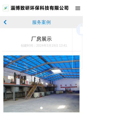
首页
끀
关于我们
服务案例
낒
您还
产品中心
没有
选择
厂房展示
新闻中心
分类
数
创建时间：
2024年3月19日
13:41
据，
厂房展示
请先
选择
在线留言
数据
联系我们