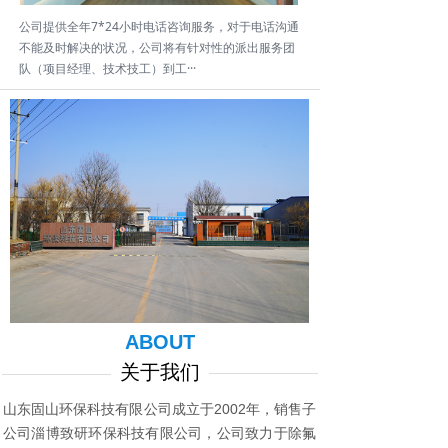
公司提供全年7*24小时电话咨询服务，对于电话沟通
不能及时解决的状况，公司将有针对性的派出服务团
队（项目经理、技术技工）到工···
ABOUT
关于我们
山东固山环保科技有限公司成立于2002年，销售子
公司淄博致研环保科技有限公司，公司致力于除氟