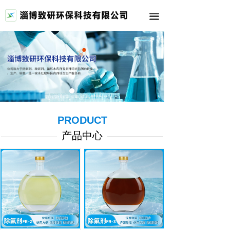
首页
끀
关于我们
产品中心
新闻中心
厂房展示
PRODUCT
在线留言
产品中心
联系我们