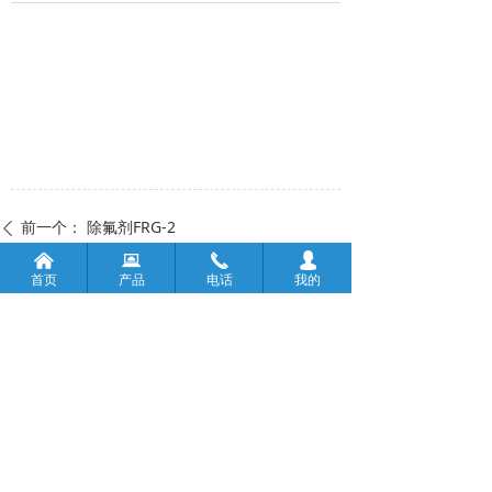
前一个：
除氟剂FRG-2
ꄴ
낀
뀵
끅
넙
后一个：
复合碳源
ꄲ
首页
产品
电话
我的
版权所有：
淄博致研环保科技有限公司
鲁ICP备2022020871号-1