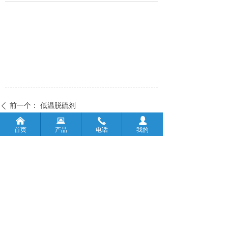
前一个：
低温脱硫剂
ꄴ
낀
뀵
끅
넙
后一个：
高温脱硫剂
ꄲ
首页
产品
电话
我的
版权所有：
淄博致研环保科技有限公司
鲁ICP备2022020871号-1